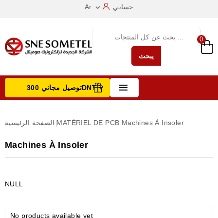
حسابي
Ar

0
يبحث

توصيل مجاني 300DNT +
تصفح الفئات
Machines À Insoler
MATÈRIEL DE PCB
الصفحة الرئيسية
Machines À Insoler
NULL
No products available yet