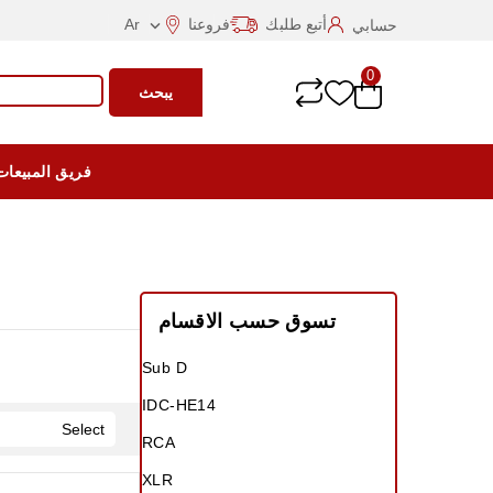
أتبع طلبك
فروعنا
Ar
حسابي

0
يبحث
فريق المبيعات
تسوق حسب الاقسام
Sub D
IDC-HE14
Select
RCA
XLR