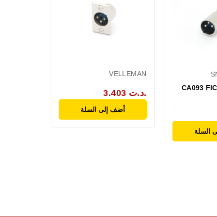
VELLEMAN
S
CA093 FI
3.403 د.ت.
أضف إلى السلة
 السلة