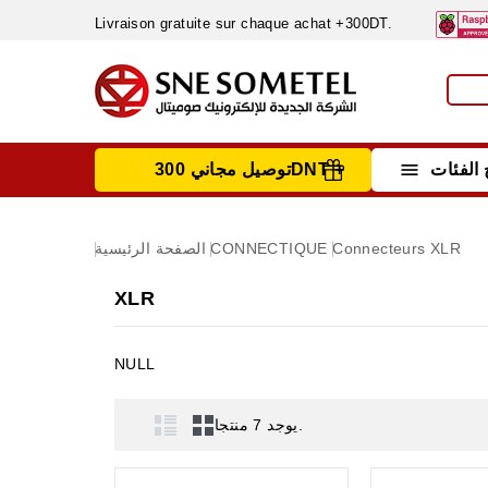
Livraison gratuite sur chaque achat +300DT.

الفئات
توصيل مجاني 300DNT +
INSTRUMENTS DE MESURE
MATERIELS CIRCUIT IMPRIMÈ & SOUDAGE
RÈGULATEURS & VARIATEURS DE VITESSE
NETTOYANTS, LUBRIFIANTS ...
XLR
Connecteurs
CONNECTIQUE
الصفحة الرئيسية
XLR
NULL
يوجد 7 منتجا.