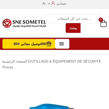
حسابي
Ar

0
يبحث

توصيل مجاني 300DNT +
تصفح الفئات
OUTILLAGE & ÈQUIPEMENT DE SÈCURITÈ
الصفحة الرئيسية
Pinces