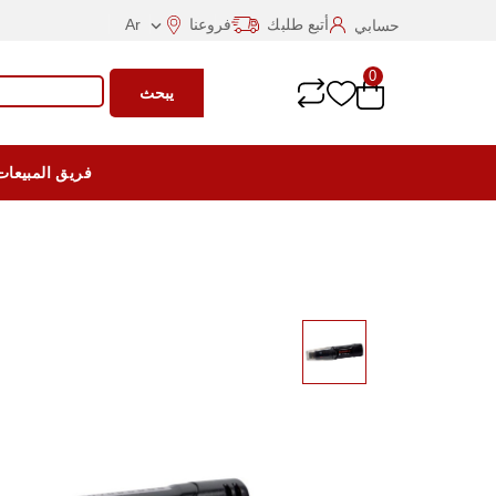
أتبع طلبك
فروعنا
Ar
حسابي

0
يبحث
فريق المبيعات