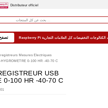
Distributeur officiel
تصفح 
الكتالوجات
التخفيضات
كل العلامات التجارية
Raspberry Pi
EQUIPEMENTS DIDACTIQUES
ALIMENTATIONS ÈLECTRIQUE & BATTERES
Formation sur la Sécurité Electrique 2025
registreurs Mesures Electriques
HYGROMETRE 0-100 HR -40-70 C
NREGISTREUR USB
-100 HR -40-70 C
801