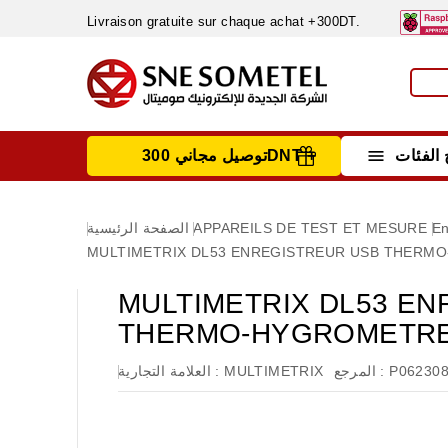
Livraison gratuite sur chaque achat +300DT.

الفئات
توصيل مجاني 300DNT +
INSTRUMENTS DE MESURE
MATERIELS CIRCUIT IMPRIMÈ & SOUDAGE
RÈGULATEURS & VARIATEURS DE VITESSE
NETTOYANTS, LUBRIFIANTS ...
En
APPAREILS DE TEST ET MESURE
الصفحة الرئيسية
MULTIMETRIX DL53 ENREGISTREUR USB THERMO-
MULTIMETRIX DL53 E
THERMO-HYGROMETRE 0
P06230
المرجع :
MULTIMETRIX
العلامة التجارية :