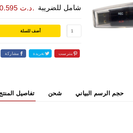
شامل للضريبة
490.595 د.ت.
أضف للسلة
بنترست
تغريدة
مشاركة

حجم الرسم البياني
شحن
تفاصيل المنتج