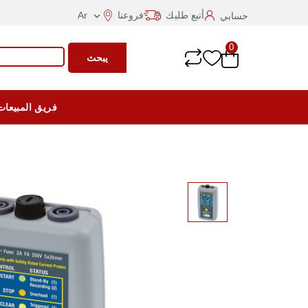
أتبع طلبك
فروعنا
Ar
حسابي

0
يبحث
فريق المبيعات