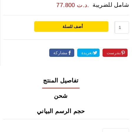
شامل للضريبة
77.800 د.ت.
أضف للسلة
بنترست
تغريدة
مشاركة
تفاصيل المنتج
شحن
حجم الرسم البياني