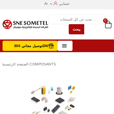
حسابي
Ar

0
يبحث

توصيل مجاني 300DNT +
تصفح الفئات
COMPOSANTS
الصفحة الرئيسية