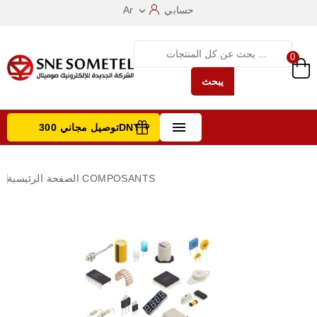
حسابي
Ar

0
يبحث

توصيل مجاني 300DNT +
تصفح الفئات
COMPOSANTS
الصفحة الرئيسية