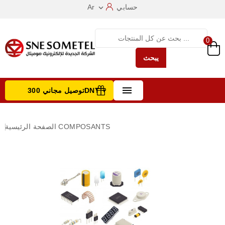
حسابي
Ar

0
يبحث

توصيل مجاني 300DNT +
تصفح الفئات
COMPOSANTS
الصفحة الرئيسية