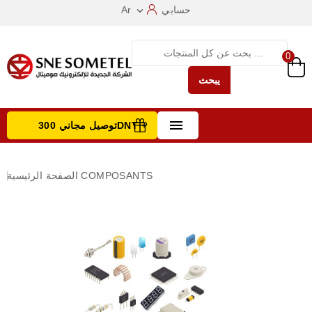
حسابي
Ar

0
يبحث

توصيل مجاني 300DNT +
تصفح الفئات
COMPOSANTS
الصفحة الرئيسية