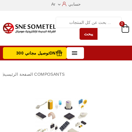
حسابي
Ar

0
يبحث

توصيل مجاني 300DNT +
تصفح الفئات
COMPOSANTS
الصفحة الرئيسية