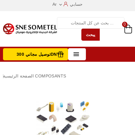
حسابي
Ar

0
يبحث

توصيل مجاني 300DNT +
تصفح الفئات
COMPOSANTS
الصفحة الرئيسية