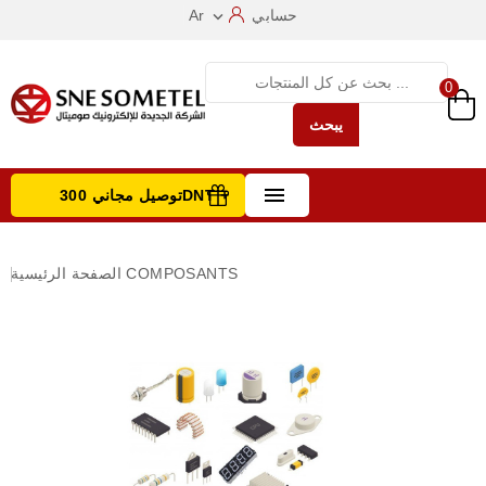
حسابي
Ar

0
يبحث

توصيل مجاني 300DNT +
تصفح الفئات
COMPOSANTS
الصفحة الرئيسية