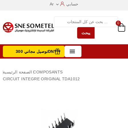
حسابي
Ar

0
يبحث

توصيل مجاني 300DNT +
تصفح الفئات
COMPOSANTS
الصفحة الرئيسية
CIRCUIT INTEGRE ORIGINAL TDA1012