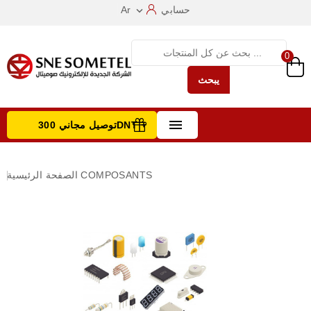
حسابي
Ar

0
يبحث

توصيل مجاني 300DNT +
تصفح الفئات
COMPOSANTS
الصفحة الرئيسية