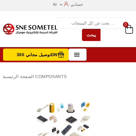
حسابي
Ar

0
يبحث

توصيل مجاني 300DNT +
تصفح الفئات
COMPOSANTS
الصفحة الرئيسية