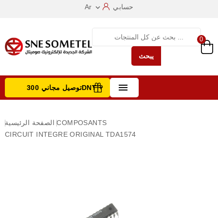
حسابي
Ar

0
يبحث

توصيل مجاني 300DNT +
تصفح الفئات
COMPOSANTS
الصفحة الرئيسية
CIRCUIT INTEGRE ORIGINAL TDA1574