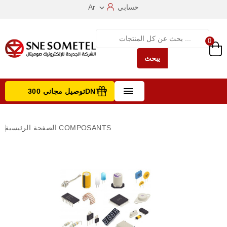
حسابي
Ar

0
يبحث

توصيل مجاني 300DNT +
تصفح الفئات
COMPOSANTS
الصفحة الرئيسية