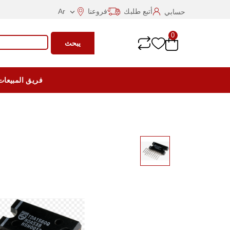
أتبع طلبك
فروعنا
Ar
حسابي

0
يبحث
فريق المبيعات