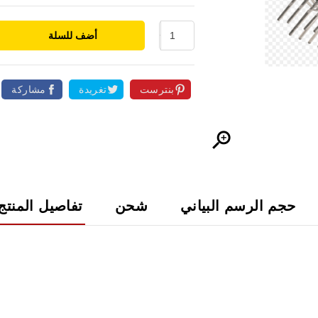
أضف للسلة
بنترست
تغريدة
مشاركة

حجم الرسم البياني
شحن
تفاصيل المنتج