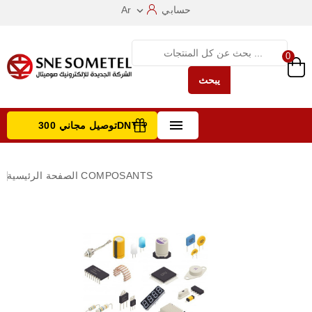
حسابي
Ar

0
يبحث

توصيل مجاني 300DNT +
تصفح الفئات
COMPOSANTS
الصفحة الرئيسية