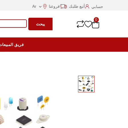
أتبع طلبك
فروعنا
Ar
حسابي

0
يبحث
فريق المبيعات