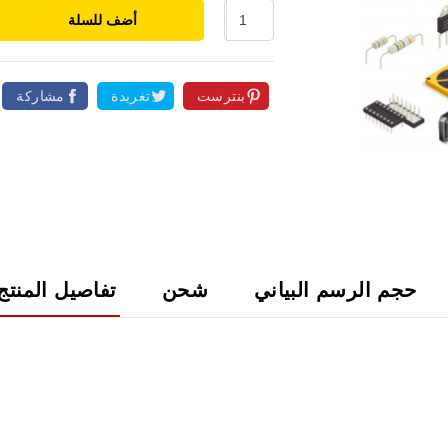
أضف للسلة
بنترست
تغريدة
مشاركة

حجم الرسم البياني
شحن
تفاصيل المنتج