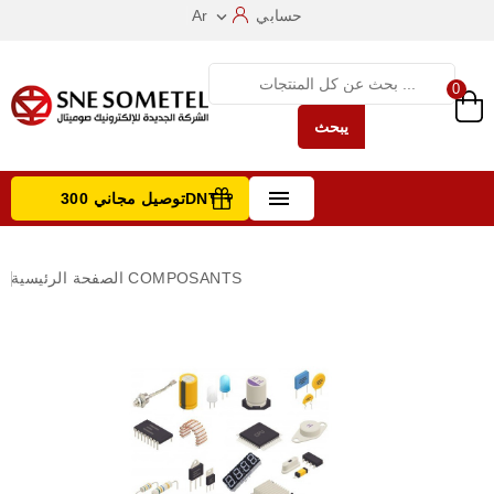
حسابي
Ar

0
يبحث

توصيل مجاني 300DNT +
تصفح الفئات
COMPOSANTS
الصفحة الرئيسية