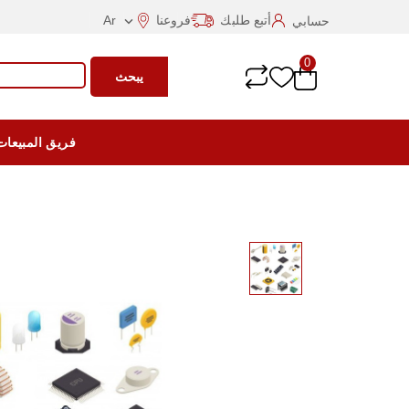
أتبع طلبك
فروعنا
Ar
حسابي

0
يبحث
فريق المبيعات