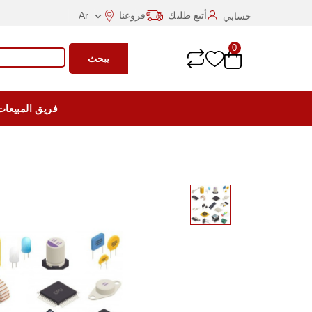
أتبع طلبك
فروعنا
Ar
حسابي

0
يبحث
فريق المبيعات