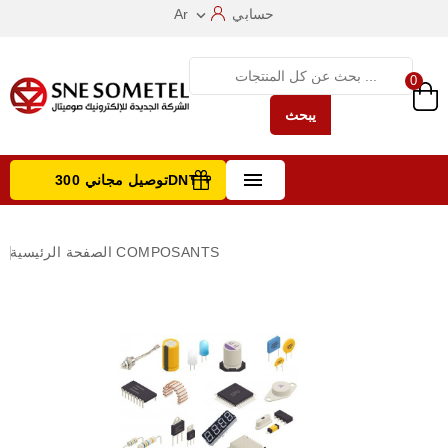
حسابي
Ar

0
يبحث

توصيل مجاني 300DNT +
تصفح الفئات
COMPOSANTS
الصفحة الرئيسية