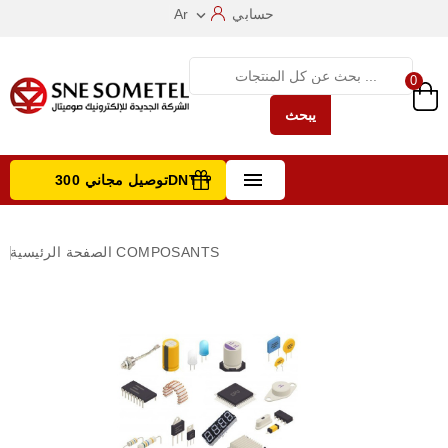
حسابي
Ar

0
يبحث

توصيل مجاني 300DNT +
تصفح الفئات
COMPOSANTS
الصفحة الرئيسية