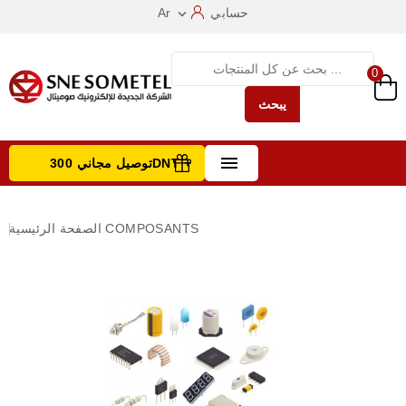
حسابي
Ar

0
يبحث

توصيل مجاني 300DNT +
تصفح الفئات
COMPOSANTS
الصفحة الرئيسية