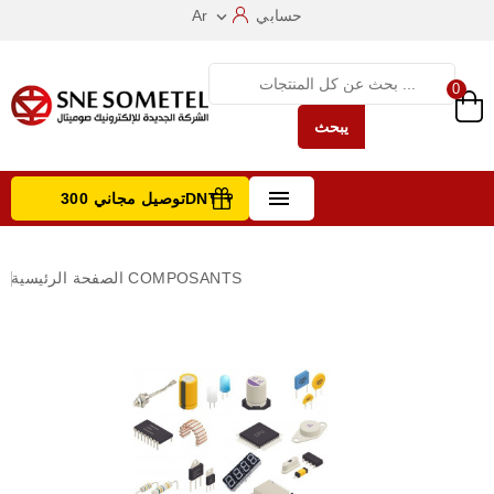
حسابي
Ar

0
يبحث

توصيل مجاني 300DNT +
تصفح الفئات
COMPOSANTS
الصفحة الرئيسية