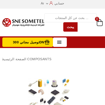
حسابي
Ar

0
يبحث

توصيل مجاني 300DNT +
تصفح الفئات
COMPOSANTS
الصفحة الرئيسية