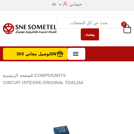
حسابي
Ar

0
يبحث

توصيل مجاني 300DNT +
تصفح الفئات
COMPOSANTS
الصفحة الرئيسية
CIRCUIT INTEGRE ORIGINAL TDA1154