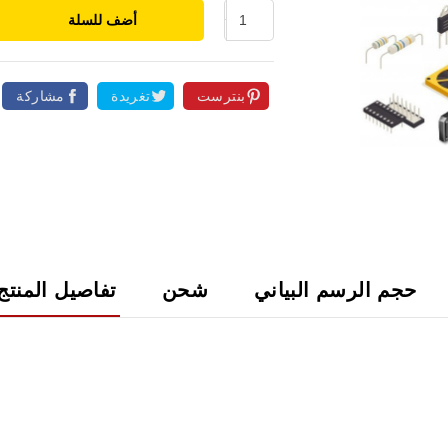
أضف للسلة
بنترست
تغريدة
مشاركة

حجم الرسم البياني
شحن
تفاصيل المنتج