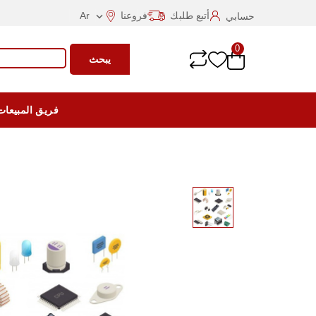
أتبع طلبك
فروعنا
Ar
حسابي

0
يبحث
فريق المبيعات