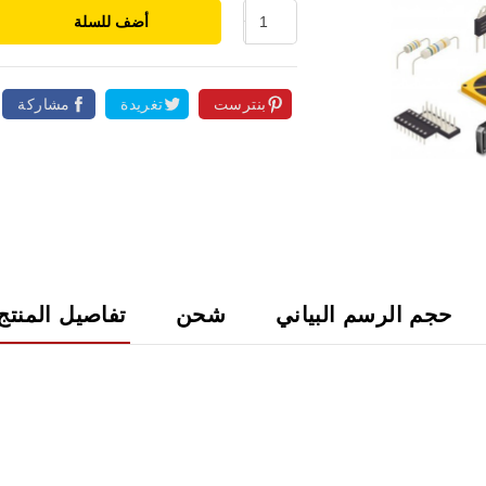
أضف للسلة
بنترست
تغريدة
مشاركة

حجم الرسم البياني
شحن
تفاصيل المنتج