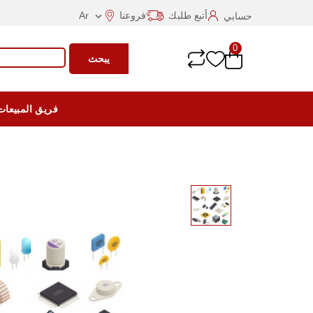
أتبع طلبك
فروعنا
Ar
حسابي

0
يبحث
فريق المبيعات