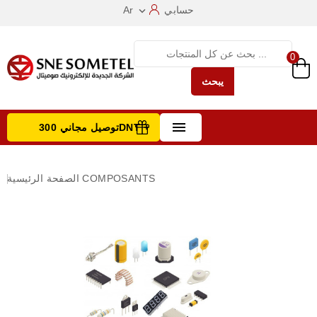
حسابي
Ar

0
يبحث

توصيل مجاني 300DNT +
تصفح الفئات
COMPOSANTS
الصفحة الرئيسية