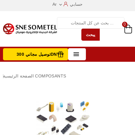
حسابي
Ar

0
يبحث

توصيل مجاني 300DNT +
تصفح الفئات
COMPOSANTS
الصفحة الرئيسية