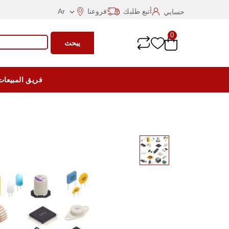
أتبع طلبك
فروعنا
Ar
حسابي

0
يبحث
فريق المبيعات