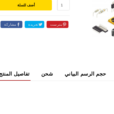
أضف للسلة
بنترست
تغريدة
مشاركة

حجم الرسم البياني
شحن
تفاصيل المنتج