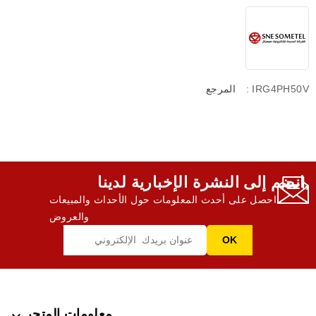
: IRG4PH50V
المرجع
انضم إلى النشرة الإخبارية لدينا,
احصل على أحدث المعلومات حول الأحداث والمبيعات
والعروض
معلومات المتجر