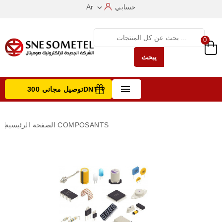
حسابي
Ar

0
يبحث

توصيل مجاني 300DNT +
تصفح الفئات
COMPOSANTS
الصفحة الرئيسية