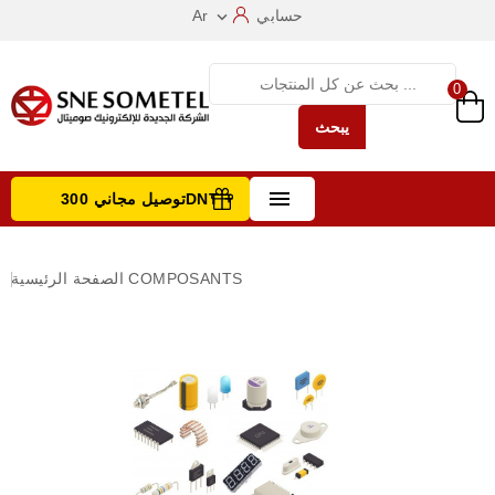
حسابي
Ar

0
يبحث

توصيل مجاني 300DNT +
تصفح الفئات
COMPOSANTS
الصفحة الرئيسية