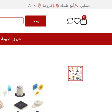
أتبع طلبك
فروعنا
Ar
حسابي

0
يبحث
فريق المبيعات