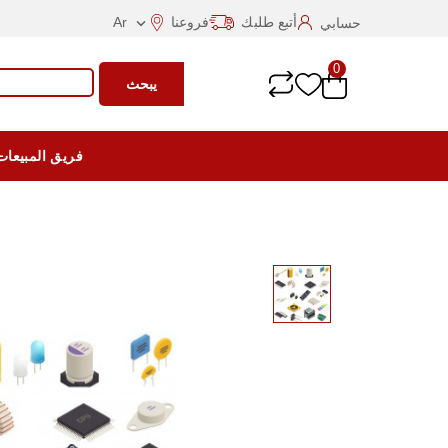
أتبع طلبك
فروعنا
Ar
حسابي

0
يبحث
فريق المبيعات