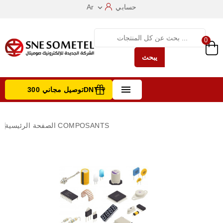
حسابي
Ar

0
يبحث

توصيل مجاني 300DNT +
تصفح الفئات
COMPOSANTS
الصفحة الرئيسية