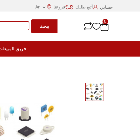
أتبع طلبك
فروعنا
Ar
حسابي

0
يبحث
فريق المبيعات