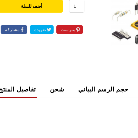
أضف للسلة
بنترست
تغريدة
مشاركة

حجم الرسم البياني
شحن
تفاصيل المنتج