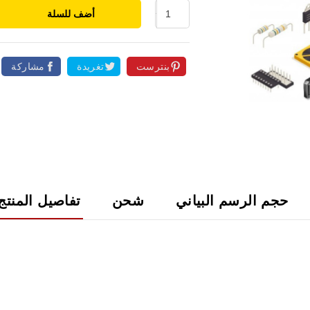
أضف للسلة
بنترست
تغريدة
مشاركة

حجم الرسم البياني
شحن
تفاصيل المنتج