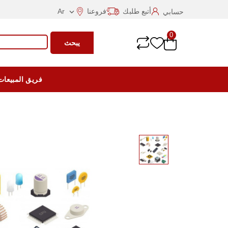
أتبع طلبك
فروعنا
Ar
حسابي

0
يبحث
فريق المبيعات