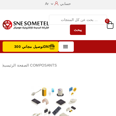
حسابي
Ar

0
يبحث

توصيل مجاني 300DNT +
تصفح الفئات
COMPOSANTS
الصفحة الرئيسية