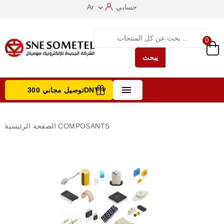
حسابي
Ar

0
يبحث

توصيل مجاني 300DNT +
تصفح الفئات
COMPOSANTS
الصفحة الرئيسية