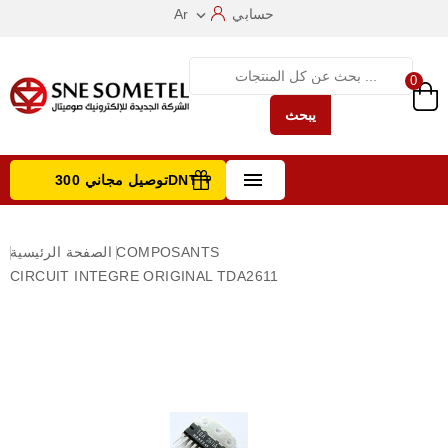
حسابي
Ar

0
يبحث

توصيل مجاني 300DNT +
تصفح الفئات
COMPOSANTS
الصفحة الرئيسية
CIRCUIT INTEGRE ORIGINAL TDA2611