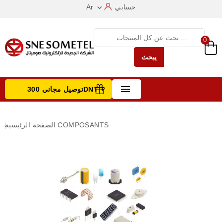
حسابي
Ar

0
يبحث

توصيل مجاني 300DNT +
تصفح الفئات
COMPOSANTS
الصفحة الرئيسية