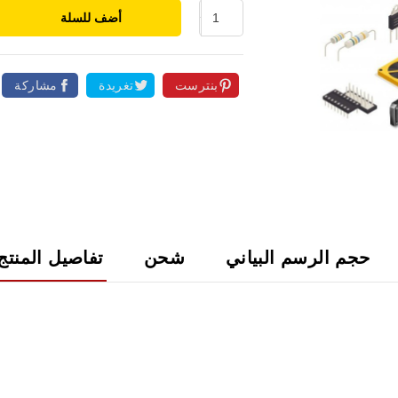
أضف للسلة
بنترست
تغريدة
مشاركة

حجم الرسم البياني
شحن
تفاصيل المنتج