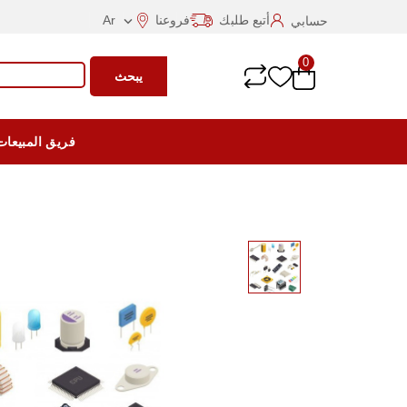
أتبع طلبك
فروعنا
Ar
حسابي

0
يبحث
فريق المبيعات