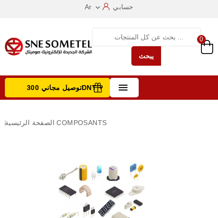
حسابي
Ar

0
يبحث

توصيل مجاني 300DNT +
تصفح الفئات
COMPOSANTS
الصفحة الرئيسية