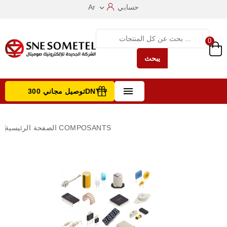
حسابي
Ar

0
يبحث

توصيل مجاني 300DNT +
تصفح الفئات
COMPOSANTS
الصفحة الرئيسية